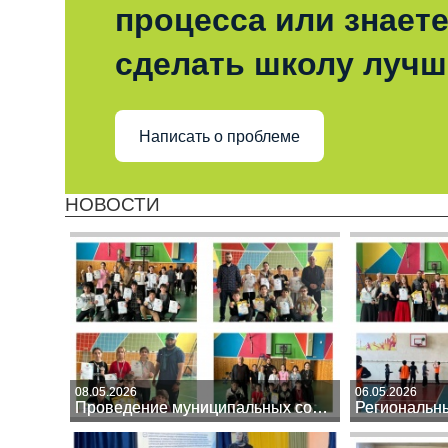
процесса или знаете
сделать школу лучш
Написать о проблеме
НОВОСТИ
08.05.2026
08.05.2026
06.05.2026
06.05.2026
Проведение муниципальных соревнований «Президентские состязания».
Проведение муниципальных соревнований «Президентские состязания».